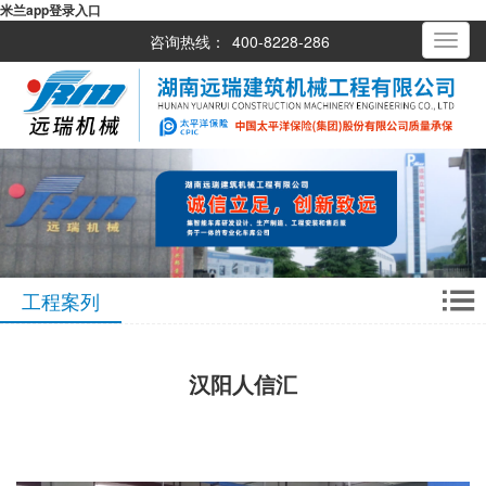
米兰app登录入口
咨询热线：
400-8228-286
Toggle
navigati
工程案列
汉阳人信汇