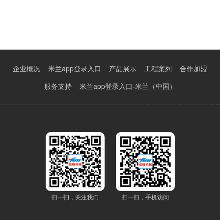
企业概况
米兰app登录入口
产品展示
工程案列
合作加盟
服务支持
米兰app登录入口-米兰（中国）
扫一扫，关注我们
扫一扫，手机访问